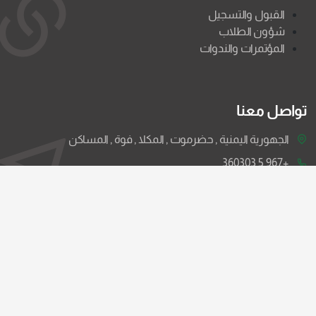
القبول والتسجيل
شؤون الطلاب
المؤتمرات والندوات
تواصل معنا
الجهورية اليمنية , حضرموت , المكلا , فوة , المساكن
+967 5 360303
info@ahgaff.edu
جميع الحقوق محفوظة لجامعة الأحقاف © 2026
سياسة الخصوصية
حقوق النشر
اتفاقية الاستخدام