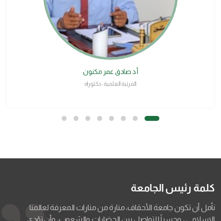
د. عبدالله عوض بن سميط
المرتبة العلمية : دكتوراه
كلمة رئيس الجامعة
نأمل أن تكون جامعة الأحقاف، منارة من منارات المعرفة لعالمنا
الإسلامي ، وجسراً للتواصل بين الحضارات والشعوب، وأن تؤدي