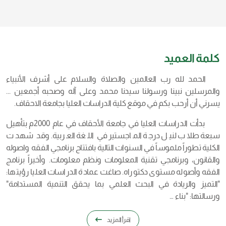
كلمة العميد
الحمد لله رب العالمين والصلاة والسلام على أشرف الأنبياء
والمرسلين نبينا ورسولنا سيدنا محمد وعلى آله وصحبه أجمعين ...
يسرني أن أرحب بكم في موقع كلية الدراسات العليا بجامعة الاحقاف.
بدأت الدراسات العليا في جامعة الأحقاف في عام 2000م بتأهيل
سبعة طلاب لنيل درجة الماجستير في اللغة العربية. وقد شهدت
الكلية تطوراً ملموساً في السنوات التالية بافتتاح برنامجي الفقه واصوله
والقانون، وبرنامجي تقنية المعلومات ونظم معلومات. وأخيراً برنامج
الفقه وأصوله مستوى دكتوراه. صاغت عمادة الدراسات العليا رؤيتها:
"التميز والريادة في البحث العلمي بما يحقق التنمية المستدامة"
ورسالتها: "بناء …
اقرأ المزيد