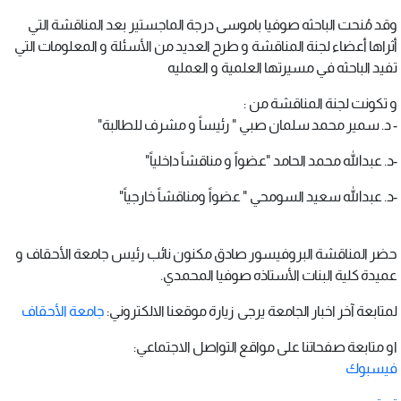
وقد مُنحت الباحثه صوفيا باموسى درجة الماجستير بعد المناقشة التي
أثراها أعضاء لجنة المناقشة و طرح العديد من الأسئلة و المعلومات التي
تفيد الباحثه في مسيرتها العلمية و العمليه
و تكونت لجنة المناقشة من :
- د. سمير محمد سلمان صبي " رئيساً و مشرف للطالبة"
-د. عبدالله محمد الحامد "عضواً و مناقشاً داخلياً"
-د. عبدالله سعيد السومحي " عضواً ومناقشاً خارجياً"
حضر المناقشة البروفيسور صادق مكنون نائب رئيس جامعة الأحقاف و
عميدة كلية البنات الأستاذه صوفيا المحمدي.
لمتابعة آخر اخبار الجامعة يرجى زيارة موقعنا الالكتروني:
جامعة الأحقاف
او متابعة صفحاتنا على مواقع التواصل الاجتماعي:
فيسبوك