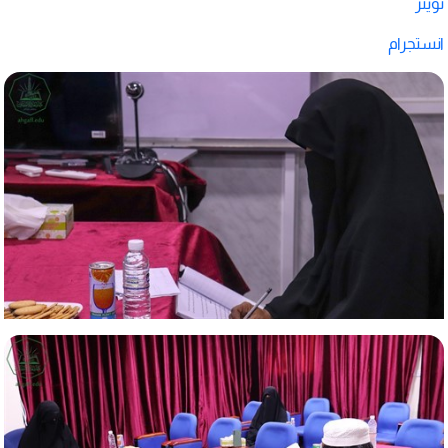
تويتر
انستجرام