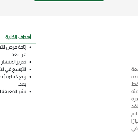
أهداف الكلية
إتاحة فرص التع
عن بعد.
تعزيز الانتشار ا
معة
التوسع في الشر
يدة
رفع كفاءة أعض
فقط
بعد.
ثة
نشر المعرفة ل
رة
قد
ليم
رًا
 في