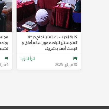
كلية الدراسات العُليا تمنح درجة
مجلس 
الماجستير للباحث مور سالم أماق و
بجامع
الباحث أحمد باشريف
لشهر 
اقرأ المزيد
18 فبراير، 2025
4 فبراير، 2025