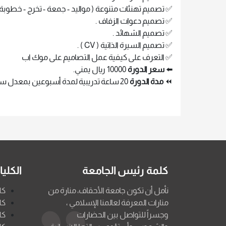
✅ تصميم تهنئات متنوعة ( مواليد - جمعة - تخرج - خطوبة -
✅ تصميم دعوات الزفاف .
✅ تصميم الشهائد .
✅ تصميم السيرة الذاتية ( CV ) .
✅ التعرف على كيفية عمل التصاميم على موك اب
⬅️
سعر الدورة
10000 ريال يمني.
⏪
مدة الدورة
20 ساعة تدريبية لمدة أسبوعين بمعدل ساعتين في اليوم.
كلمة رئيس الجامعة
الكلي
نأمل أن تكون جامعة الأحقاف، منارة من
كل
منارات المعرفة لعالمنا الإسلامي ،
كل
وجسراً للتواصل بين الحضارات
كل