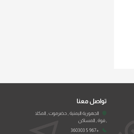
تواصل معنا
الجهورية اليمنية , حضرموت , المكلا
, فوة , المساكن
+967 5 360303