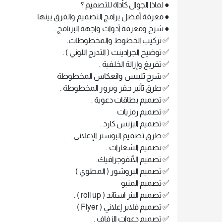
● لماذا الجوال كأداة للتصميم ؟
● معرفة أفضل برامج التصميم والفرق بينها .
● شرح ومعرفة أدوات واجهة البرنامج .
✅ تركيب الخطوط والمخطوطات.
✅ توضيح الجرادينت ( التدرج اللوني ) .
✅ تفريغ وإزالة الخلفية .
✅ شرح تلبيس وانعكاس المخطوطة
✅ طرق تأثير حفر وبروز المخطوطة .
✅ تصميم بطاقات دعوية .
✅ تصميم رمزيات
✅ تصميم البزنس كارد .
✅ طرق تصميم البوستر الإعلاني .
✅ تصميم الشعارات .
✅ تصميم الأنفوجرافيك.
✅ تصميم البروشور ( المطوي )
✅ تصميم المنيو
✅ تصميم البنر استاند ( roll up ) .
✅ تصميم فلاير إعلاني ( Flyer )
✅ تصميم دعوات الزفاف .