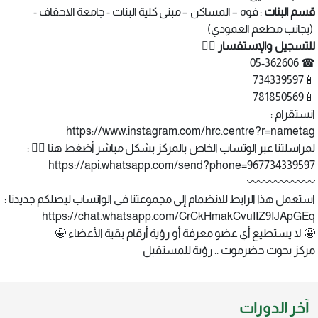
قسم البنات
: فوه – المساكن – مبنى كلية البنات - جامعة الاحقاف -
(بجانب مطعم العمودي)
للتسجيل والإستفسار 👇🏻
☎ 05-362606
📱734339597
📱781850569
انستقرام :
https://www.instagram.com/hrc.centre?r=nametag
لمراسلتنا عبر الوتساب الخاص بالمركز بشكل مباشر أضغط هنا 👇🏻 :
https://api.whatsapp.com/send?phone=967734339597
〰️〰️〰️〰️〰️〰️
‏استعمل هذا الرابط للانضمام إلى مجموعتنا في الواتساب ليصلكم جديدنا :
https://chat.whatsapp.com/CrCkHmakCvuIIZ9IJApGEq
🤩 لا يستطيع أي عضو معرفة أو رؤية أرقام بقية الأعضاء 🤩
مركز بحوث حضرموت .. رؤية للمستقبل
آخر الدورات