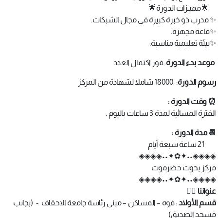
🌟مميـزات الدورة🌟
✨ مدرب ذو خبرة كبيرة في مجال الشبكات.
✨قاعة مجهزة.
✨بيئة تعليمية مناسبة.
موعد بدء الدورة
: فور اكتمال العدد
رسوم الدورة
: 18000 شاملا لشهادة من المركز
⏰ وقت الدورة :
الفترة المسائية لمدة 3 ساعات باليوم .
📆 مدة الدورة :
21 ساعة سبعة أيام
◈◈◈◈••✦✿✦••◈◈◈◈
مركز بحوث حضرموت
◈◈◈◈••✦✿✦••◈◈◈◈
عنواننا 👇🏻
قسم الأولاد
: فوه – المساكن – مبنى رئاسة جامعة الاحقاف - (بجانب
مسجد الصديق)