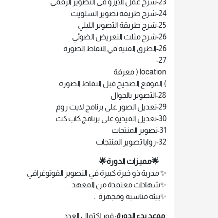
23-شرح عمل الايزو في التصوير الرقمي
24-شرح طريقة تصوير السلويت
25-شرح طريقة التصوير الليلي
26-شرح مثلث التعريض الضوئي
26-الطرق الفنية في التقاط الصورة
27-
location ( معرفة
) الموقع الصحيح قبل التقاط الصورة
28-التصوير بالجوال
29-تعديل الصور على برنامج لايت روم
30-تعديل الفيديو على برنامج كاب كت
31-تصوير المنتجات
32-زوايا تصوير المنتجات
🌟مميـزات الدورة🌟
✨ مدربة ذو خبرة كبيرة في التصوير الفوتوغرافي
✨شهادات معتمدة من المعهد .
✨بيئة مناسبة ومجهزة .
موعد بدء الدورة
: فور اكتمال العدد