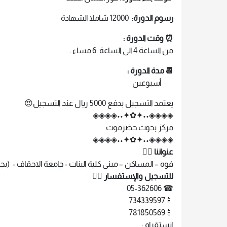
رسوم الدورة
: 12000 شاملا الشهادة
⏰ وقت الدورة :
من الساعة 4 الى الساعة 6 مساء .
📆 مدة الدورة :
أسبوعين
يعتمد التسجيل بدفع 5000 ريال عند التسجيل😍
◈◈◈◈••✦✿✦••◈◈◈◈
مركز بحوث حضرموت
◈◈◈◈••✦✿✦••◈◈◈◈
عنواننا 👇🏻
فوه – المساكن – مبنى كلية البنات - جامعة الاحقاف - (
للتسجيل والإستفسار 👇🏻
☎ 05-362606
📱734339597
📱781850569
انستقرام :