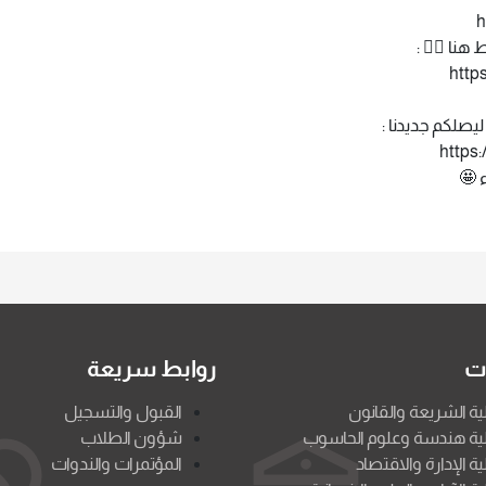
h
نا 👇🏻 :
http
يصلكم جديدنا :
https
 🤩
ات
روابط سريعة
ية الشريعة والقانون
القبول والتسجيل
ية هندسة وعلوم الحاسوب
شؤون الطلاب
ية الإدارة والاقتصاد
المؤتمرات والندوات