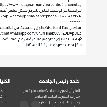
ttps://www.instagram.com/hrc.centre?r=nametag
لمراسلتنا عبر الوتساب الخاص بالمركز بشكل مباشر أضغط ه
s://api.whatsapp.com/send?phone=967734339597
〰️〰️〰️〰️〰️〰️
‏استعمل هذا الرابط للانضمام إلى مجموعتنا في الواتساب ل
://chat.whatsapp.com/CrCkHmakCvuIIZ9IJApGEq
🤩 لا يستطيع أي عضو معرفة أو رؤية أرقام بقية الأعضاء
مركز بحوث حضرموت .. رؤية للمستقبل
كلمة رئيس الجامعة
الكلي
نأمل أن تكون جامعة الأحقاف، منارة من
كل
منارات المعرفة لعالمنا الإسلامي ،
كل
وجسراً للتواصل بين الحضارات
كل