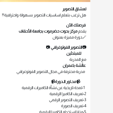
لعشاق التصوير
هل ترغب بتعلم اساسيات التصوير بسهولة واحترافية؟!
فرصتك الآن
يقدم
مركز بحوث حضرموت بجامعة الأحقاف
🪄دورة مميزة بعنوان
📷التصوير الفوتوغرافي 📷
للمبتدئين
مع المدربة
عائشة باعمران
مدربة محترفة في مجال التصوير الفوتوغرافي
📹محـاور الـدورة📹
1-لمحة تاريخية عن نشأة الكاميرات الرقمية
2-تعريف الكاميرا الرقمية
3-تعريف التصوير الرقمي
4-تعريف الصورة
5-مزايا استخدام الكاميرا الرقمية