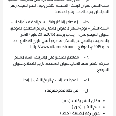
سنة النشر، عنوان البحث ( النسخة الالكترونية)، اسم المجلة، رقم
المجلد ان وجد، العدد، رقم الصفحة .
‌ط- المصادر الالكترونية: اسم المؤلف أو الكاتب،
(سنة النشر + يوم+ شهر )، عنوان المقال، تاريخ الاطلاع، الموقع،
عنوان الموقع مثل : إيهاب برهم، (2015م، 20 مايو)، الأمر
بالمعروف والنهي عن المنكر مفهوم أممي، تاريخ الاطلاع : 23
مايو 2015م، الموقع : http//www.altareekh.com .
‌ي- مقاطع الفيديو على الإنترنت: اسم المنتج،
شركة الانتاج، سنة الانتاج، عنوان المقطع، تاريخ الاطلاع، عنوان
الموقع.
‌ك- المدونات: الاسم، تاريخ النشر، الرابط .
‌ل- في حالة عدم معرفة :
مكان النشر يكتب: ( د.م )
اسم الناشر: ( د.ن )
بدون رقم الطبعة: ( د.ط )