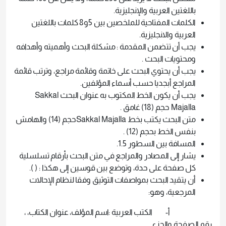
باللغتين العربية والإنجليزية.
الكلمات المفتاحية للملخصين بين 5و8 كلمات باللغتين
العربية والانجليزية.
يجب أن تتضمن المقدمة : مشكلة البحث وأهميته وأهدافه
ومحتويات البحث .
يجب أن يحتوي البحث على خاتمة وقائمة مراجع، وترتب قائمة
المراجع أبجديا حسب أسماء المؤلفين.
يجب أن يكون الخط المكتوب به عنوان البحث Sakkal
Majalla حجم (18) غامق .
متن البحث يكتب بخط Sakkal Majallaحجم (14) والهامش
بنفس الخط بحجم (12) .
المسافة بين السطور 1.5.
يشار إلى المصادر والمراجع في متن البحث بأرقام تسلسلية
كل صفحة على حدة، وتوضع بين قوسين إلى هكذا : ( ).
أن يتقيد البحث بمواصفات التوثيق وفقا لنظام الإحالات
المرجعية، وهو:
‌أ- الكتب العربية :اسم المؤلف، عنوان الكتاب، ،
رقم الصفحة والجزء.