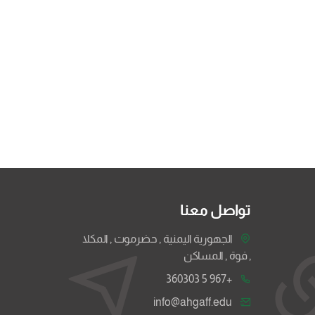
تواصل معنا
الجهورية اليمنية , حضرموت , المكلا
, فوة , المساكن
+967 5 360303
info@ahgaff.edu