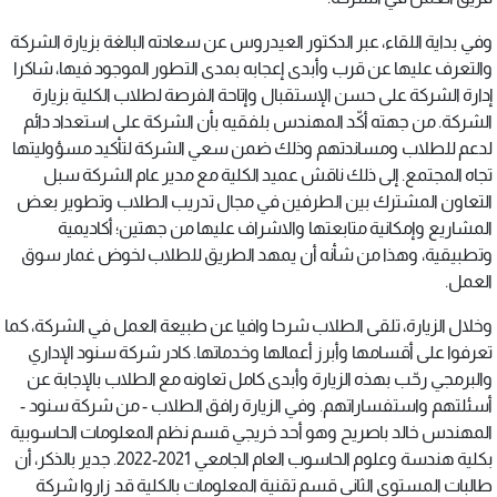
وفي بداية اللقاء، عبر الدكتور العيدروس عن سعادته البالغة بزيارة الشركة
والتعرف عليها عن قرب وأبدى إعجابه بمدى التطور الموجود فيها، شاكرا
إدارة الشركة على حسن الإستقبال وإتاحة الفرصة لطلاب الكلية بزيارة
الشركة. من جهته أكّد المهندس بلفقيه بأن الشركة على استعداد دائم
لدعم للطلاب ومساندتهم وذلك ضمن سعي الشركة لتأكيد مسؤوليتها
تجاه المجتمع. إلى ذلك ناقش عميد الكلية مع مدير عام الشركة سبل
التعاون المشترك بين الطرفين في مجال تدريب الطلاب وتطوير بعض
المشاريع وإمكانية متابعتها والاشراف عليها من جهتين؛ أكاديمية
وتطبيقية، وهذا من شأنه أن يمهد الطريق للطلاب لخوض غمار سوق
العمل.
وخلال الزيارة، تلقى الطلاب شرحا وافيا عن طبيعة العمل في الشركة، كما
تعرفوا على أقسامها وأبرز أعمالها وخدماتها. كادر شركة سنود الإداري
والبرمجي رحّب بهذه الزيارة وأبدى كامل تعاونه مع الطلاب بالإجابة عن
أسئلتهم واستفساراتهم. وفي الزيارة رافق الطلاب - من شركة سنود -
المهندس خالد باصريح وهو أحد خريجي قسم نظم المعلومات الحاسوبية
بكلية هندسة وعلوم الحاسوب العام الجامعي 2021-2022. جدير بالذكر، أن
طالبات المستوى الثاني قسم تقنية المعلومات بالكلية قد زاروا شركة