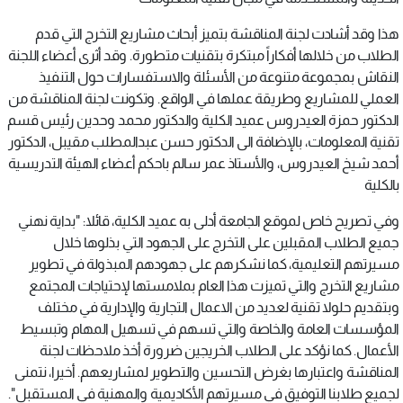
هذا وقد أشادت لجنة المناقشة بتميز أبحاث مشاريع التخرج التي قدم
الطلاب من خلالها أفكاراً مبتكرة بتقنيات متطورة. وقد أثرى أعضاء اللجنة
النقاش بمجموعة متنوعة من الأسئلة والاستفسارات حول التنفيذ
العملي للمشاريع وطريقة عملها في الواقع. وتكونت لجنة المناقشة من
الدكتور حمزة العيدروس عميد الكلية والدكتور محمد وحدين رئيس قسم
تقنية المعلومات، بالإضافة الى الدكتور حسن عبدالمطلب مقيبل، الدكتور
أحمد شيخ العيدروس، والأستاذ عمر سالم باحكم أعضاء الهيئة التدريسية
بالكلية
وفي تصريح خاص لموقع الجامعة أدلى به عميد الكلية، قائلا: "بداية نهني
جميع الطلاب المقبلين على التخرج على الجهود التي بذلوها خلال
مسيرتهم التعليمية، كما نشكرهم على جهودهم المبذولة في تطوير
مشاريع التخرج والتي تميزت هذا العام بملامستها لإحتياجات المجتمع
وبتقديم حلولا تقنية لعديد من الاعمال التجارية والإدارية في مختلف
المؤسسات العامة والخاصة والتي تسهم في تسهيل المهام وتبسيط
الأعمال. كما نؤكد على الطلاب الخريجين ضرورة أخذ ملاحظات لجنة
المناقشة واعتبارها بغرض التحسين والتطوير لمشاريعهم. أخيرا، نتمنى
لجميع طلابنا التوفيق في مسيرتهم الأكاديمية والمهنية في المستقبل".