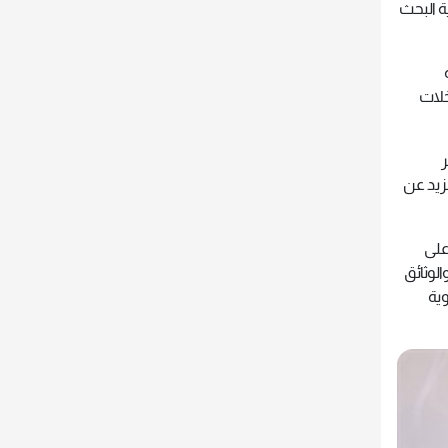
ة البحث
خلات
ر
زيد عن
على
لوثائق
وية