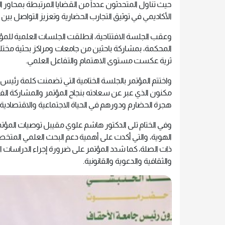
حيث تناول المتحدثون عدداً من القضايا المرتبطة بمحاور ال
الأكاديمي في توثيق التجارب الحضارية وتعزيز التواصل بي
وعقب الجلسة الافتتاحية، انطلقت الجلسات العلمية للمؤتم
المحكمة، بمشاركة باحثين من جامعات ومراكز بحثية مختل
ثرية عكست مستوى الاهتمام والتفاعل العلمي.
واختتم المؤتمر بالجلسة الختامية التي تضمنت كلمة رئيس
مكنون الذي عبر عن سعادته بنجاح المؤتمر والمشاركة الف
هجرة الحضارم ودورهم في الحياة الاجتماعية والاقتصادية.
وفي الختام تلى الدكتور هاشم علوي مقيبل توصيات المؤتمر
الهوية، والتي أكدت على أهمية دعم البحث العلمي المتخ
ذات الصلة، كما شدد المؤتمر على ضرورة إجراء الدراسات المي
والثقافية والدعوية والقانونية.