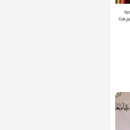
مية
م هذا