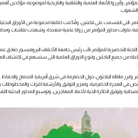
مؤتمر، وأبرزوا الأبعاد العلمية والثقافية والتاريخية لموضوعه، مؤكدين أهمي
ن الشعوب.
ر، التي انقسمت على قاعتين، وقُدِّمت خلالها مجموعة من الأوراق البحثية
فة، تناولت محاور المؤتمر من زوايا علمية متعددة، وشهدت نقاشات ومدا
 اللجنة التحضيرية للمؤتمر نائب رئيس جامعة الأحقاف البروفيسور صادق عم
اعلة من جميع الباحثين وتنوع الاوراق العلمية التي ستسهم في اكتشاف الم
 وابرز ماقاله الباحثون، حول الحضارمة في شرق أفريقيا: الاندماج والحفاظ 
صص في الهجرة الحضرمية، وتعزيز التوثيق والأرشفة للتراث والمخطوطات وا
دانية وتوثيق الذاكرة الحية لأحفاد المهاجرين، وتوسيع المحاور البحثية اللغ