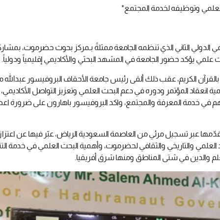
العلمي وتوظيفه لخدمة المجتمع*
لمي الدولي الثاني الذي تنظمه الجامعة ممثلةً بـمركز بحوث حضرموت، بمشارك
علمي يؤكد حضور الجامعة في المشهد البحثي والأكاديمي إقليمياً ودولياً.
أت بالقرآن الكريم، عقب ذلك ألقى رئيس جامعة الأحقاف البروفيسور عبدالله 
ة انعقاد المؤتمر ودوره في دعم البحث العلمي وتعزيز التواصل الأكاديمي، 
هم في خدمة المعرفة والمجتمع، واكد البروفيسور باهارون على ضرورة اعط
ّمها عبر تسجيل مرئي من العاصمة السعودية الرياض، عبّر فيها عن اعتزاز
بعد العلمي والتاريخي والثقافي لحضرموت، وأهمية البحث العلمي في خدمة الت
لم والدين في شتى المناطق ومنها شرق أفريقيا.