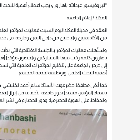
*البروفيسور عبدالله باهارون: يجب اعطاء أهمية للبحث 
المكلا / إعلام الجامعة
انعقد في مدينة المكلا اليوم السبت فعاليات المؤتمر الع
من الأكاديميين والباحثين من داخل اليمن وخارجه، في حدث 
واستُهلت فعاليات المؤتمر بـ الجلسة الافتتاحية التي بد
باهارون كلمة رحّب فيها بالمشاركين والحضور، مؤكداً أهمي
إلى حرص الجامعة على تنظيم المؤتمرات العلمية التي تس
أهمية للبحث العلمي وتوظيفه لخدمة المجتمع.
كما ألقى محافظ حضرموت الأستاذ سالم أحمد الخنبشي، قد
بانعقاد المؤتمر، مشيداً بدور جامعة الأحقاف في إبراز ال
والحفاظ على الهوية الحضرمية ودور الحضارم في نشر الع