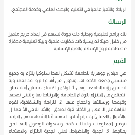
الريادة والتميز عالميا في التعليم والبحث العلمي وخدمة المجتمع.
الرسالة
بناء برامج تعليمية وبحثية ذات جودة تسهم في إعداد خريج متميز
من خلال هيئة تدريسية ذات كفايات علمية وبيئة تعليمية محفزة
مصطحبة لروح الإسلام والقيم الإنسانية.
القيم
هي مبادئ جوهرية للجامعة تشكل نهجا سلوكيا يلتزم به جميع
منتسبي جامعة الأحقاف، وتكون من أهم الروافد المعنوية
لتحقيق رؤية الجامعة. وهي: 1. الولاء والانتماء: قيمتان أساسيتان
تتمثلان في الالتزام بالوفاء للجامعة والارتباط بها وتتبنى نهجها
وقيمها ورسالتها والدفاع عنها. 2. النزاهة والشفافية: تقوم
النزاهة على المعايير الأخلاقية الصدق والأمانة في الأفعال
والأقوال (العمل) واحترام أخلاق المهنة، أما الشفافية هي التزامنا
بتوفير المعلومات والبيانات كافة وسهولة للوصول اليها لمن
يحتاجها. 3. الجدية والانضباط: تعني الجدية الالتزام والاهتمام