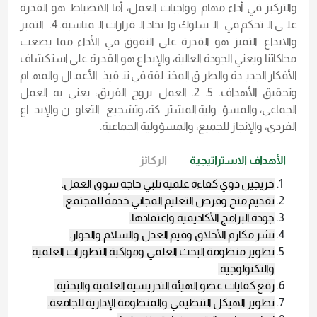
والتركيز في أداء مهام وواجبات العمل، أما الانضباط هو القدرة
على التحكم في السلوك واتخاذ القرارات المناسبة. 4. التميز
والابداع: التميز هو القدرة على التفوق في الأداء مما يصعب
محاكاتنا ويعني الجودة العالية، والإبداع هو القدرة على استكشاف
الأفكار الجديدة والطرق المختلفة في تنفيذ الأعمال والمهام
وتحقيق الأهداف. 5. 2. العمل بروح الفريق: يعني به العمل
الجماعي، والمسؤولية المشتركة، وتشجيع التعاون والإبداع
الفردي، والإنجاز للجميع، والمسؤولية الجماعية.
الأهداف الاستراتيجية
الركائز
خريجين ذوي كفاءة علمية تلبي حاجة سوق العمل.
تقديم منح وفرص التعليم المجاني خدمةً للمجتمع.
جودة البرامج الأكاديمية واعتمادها
.
نشر مكارم
الأخلاق
وقيم العدل والسلام والحوار.
تطوير منظومة البحث العلمي ومواكبة التطورات العلمية
والتكنولوجية
.
رفع كفايات عضو الهيئة التدريسية العلمية والبحثية.
تطوير الهيكل التنظيمي والمنظومة الإدارية للجامعة.