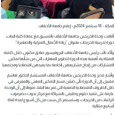
المكلا - 18 سبتمبر 2024م - إعلام جامعة الأحقاف
أقامت وحدة الخريجين بجامعة الأحقاف بالتنسيق مع عمادة كلية البنات،
دورة تدريبية للخريجات بعنوان ”ريادة الأعمال المنزلية والصغيرة“.
وأكد نائب رئيس جامعة الأحقاف، البروفيسور صادق مكنون، خلال كلمته
الافتتاحية، أهمية هذه الدورة لتطوير المهارات التي من شأنها تمكين
المشاركات من إنجاح مشاريعهن الخاصة بما يفيدهن اقتصاديا ومجتمعيا.
وأشار مدير وحدة الخريجين بجامعة الأحقاف، المستشار الدكتور هاشم
مقيبل، إلى أن الدورة تأتي ضمن مسار التمكين المهني والمعرفي في
ظل الظروف الاقتصادية الصعبة التي تمر بها البلاد، منوهًا إلى أن الوحدة
عازمة على تنفيذ دبلوم وظيفي بالشراكة مع مركز بحوث حضرموت
للراغبات من الخريجات، وستستمر كل سبت من كل أسبوع لمدة ثلاثة
أسابيع متتالية.