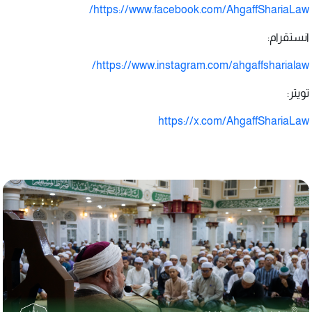
https://www.facebook.com/AhgaffShariaLaw/
انستقرام:
https://www.instagram.com/ahgaffsharialaw/
تويتر:
https://x.com/AhgaffShariaLaw