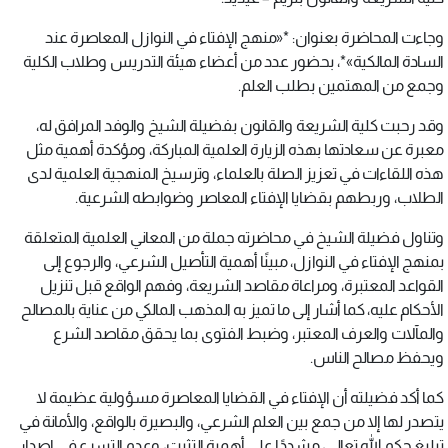
وجاءت المحاضرة بعنوان: *«منهج الإفتاء في النوازل المعاصرة عند
السادة المالكية»*، بحضور عدد من أعضاء هيئة التدريس وطلاب الكلية
وجمع من المهتمين بطلب العلم.
وقد رحبت كلية الشريعة والقانون بفضيلة الشيخ والوفد المرافق له،
معبرة عن سعادتها بهذه الزيارة العلمية المباركة، ومؤكدة أهمية مثل
هذه اللقاءات في تعزيز الصلة بالعلماء، وترسيخ المنهجية العلمية لدى
الطلاب، وربطهم بقضايا الإفتاء المعاصر وضوابطه الشرعية.
وتناول فضيلة الشيخ في محاضرته جملة من المعاني العلمية المتعلقة
بمنهج الإفتاء في النوازل، مبينًا أهمية التأصيل الشرعي، والرجوع إلى
القواعد المعتبرة، ومراعاة مقاصد الشريعة، وفهم الواقع قبل تنزيل
الأحكام عليه، كما أشار إلى ما تميز به المذهب المالكي من عناية بالمصالح
والمآلات والعرف المعتبر، وضبط الفتوى بما يحقق مقاصد الشرع
ويحفظ مصالح الناس.
كما أكد فضيلته أن الإفتاء في القضايا المعاصرة مسؤولية عظيمة لا
يتصدر لها إلا من جمع بين العلم الشرعي، والبصيرة بالواقع، والأمانة في
تبليغ حكم الله تعالى، مشددًا على أهمية التثبت، وعدم التسرع في إصدار