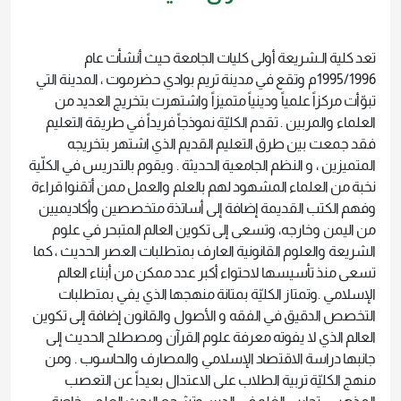
تعد كلية الـشريعة أولى كليات الجامعة حيث أنشأت عام
1995/1996م وتقع في مدينة تريم بوادي حضرموت ، المدينة التي
تبوّأت مركزاً علمياً ودينياً متميزاً واشتهرت بتخريج العديد من
العلماء والمربين . تقدم الكليّة نموذجاً فريداً في طريقة التعليم
فقد جمعت بين طرق التعليم القديم الذي اشتهر بتخريجه
المتميزين ، و النظم الجامعية الحديثة . ويقوم بالتدريس في الكلّية
نخبة من العلماء المشهود لهم بالعلم والعمل ممن أتقنوا قراءة
وفهم الكتب القديمة إضافة إلى أساتذة متخصصين وأكاديميين
من اليمن وخارجه، وتسعى إلى تكوين العالم المتبحر في علوم
الشريعة والعلوم القانونية العارف بمتطلبات العصر الحديث ، كما
تسعى منذ تأسيسها لاحتواء أكبر عدد ممكن من أبناء العالم
الإسلامي .وتمتاز الكليّة بمتانة منهجها الذي يفي بمتطلبات
التخصص الدقيق في الفقه و الأصول والقانون إضافة إلى تكوين
العالم الذي لا يفوته معرفة علوم القرآن ومصطلح الحديث إلى
جانبها دراسة الاقتصاد الإسلامي والمصارف والحاسوب . ومن
منهج الكليّة تربية الطلاب على الاعتدال بعيداً عن التعصب