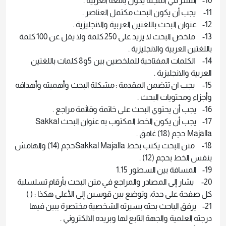
10- النشر في المجلة يكون باللغة العربية .
11- يجب أن يكون البحث مكتمل العناصر .
12- عنوان البحث باللغتين العربية والانجليزية .
13- ملخص البحث لا يزيد على 250 كلمة ولا يقل عن 100 كلمة
باللغتين العربية والانجليزية .
14- الكلمات المفتاحية للملخصين بين 5و8 كلمات باللغتين
العربية والانجليزية .
15- يجب ان تتضمن المقدمة : مشكلة البحث وأهميته وأهدافه
وأجزاء ومحتويات البحث .
16- يجب أن يحتوي البحث على خاتمة وقائمة مراجع .
17- يجب أن يكون الخط المكتوب به عنوان البحث Sakkal
Majalla حجم (18) غامق .
18- متن البحث يكتب بخط Sakkal Majallaحجم (14) والهامش
بنفس الخط بحجم (12) .
19- المسافة بين السطور 1.15
20- يشار إلى المصادر والمراجع في متن البحث بأرقام تسلسلية
كل صفحة على حدة، وتوضع بين قوسين إلى الأعلى هكذا : ( )
21- يرفق الباحث بحثه بسيرته الشخصية مختصرة يبين فيها
درجته العلمية والجهة التابع لها وبريده الالكتروني .