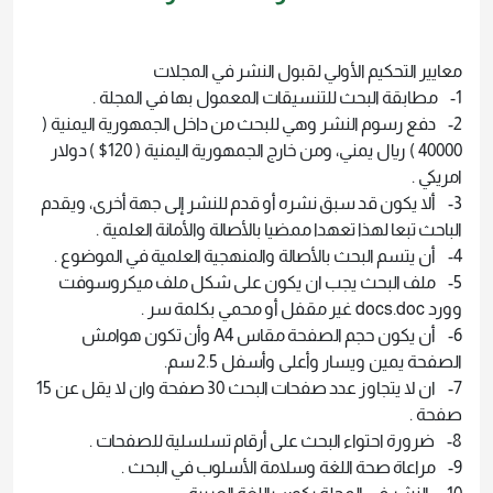
معايير التحكيم الأولي لقبول النشر في المجلات
1- مطابقة البحث للتنسيقات المعمول بها في المجلة .
2- دفع رسوم النشر وهي للبحث من داخل الجمهورية اليمنية (
40000 ) ريال يمني، ومن خارج الجمهورية اليمنية ( 120$ ) دولار
امريكي .
3- ألا يكون قد سبق نشره أو قدم للنشر إلى جهة أخرى، ويقدم
الباحث تبعا لهذا تعهدا ممضيا بالأصالة والأمانة العلمية .
4- أن يتسم البحث بالأصالة والمنهجية العلمية في الموضوع .
5- ملف البحث يجب ان يكون على شكل ملف ميكروسوفت
وورد docs.doc غير مقفل أو محمي بكلمة سر .
6- أن يكون حجم الصفحة مقاس A4 وأن تكون هوامش
الصفحة يمين ويسار وأعلى وأسفل 2.5 سم.
7- ان لا يتجاوز عدد صفحات البحث 30 صفحة وان لا يقل عن 15
صفحة .
8- ضرورة احتواء البحث على أرقام تسلسلية للصفحات .
9- مراعاة صحة اللغة وسلامة الأسلوب في البحث .