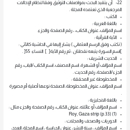
22- أن يتقيد البحث بمواصفات التوثيق وفقا لنظام الإحالات
المرجعية الذي تعتمده المجلة .
• الكتب :
• باللغة العربية :
اسم المؤلف، عنوان الكتاب، ، رقم الصفحة والجزء.
• الآية القرآنية :
( تكتب وفق الرسم العثماني ) يشار إليها في الحاشية كالآتي :
]اسم السورة يتبعه نقطتان : ثم رقم الآية[ ] النساء: 55[ .
• الحديث الشريف :
اسم المؤلف أو الشهرة، اسم المصنف، اسم الكتاب/الباب، رقم
الجزء/الصفحة، رقم الحديث .
• المخطوطة غير المحققة :
اسم المؤلف، عنوان المخطوطة، الصفحة نوعها أصلية أم مصورة
.
• باللغة الانجليزية :
• اسم المؤلف أو عائلته، عنوان الكتاب، رقم الصفحة والجزء مثال :
• (1) Roy, Gaza strip (p.33)
• الدوريات والصحف والمجلات :
• اسم المؤلف، ، سنة النشر، عنوان الدراسة ، اسم المجلة، العدد،