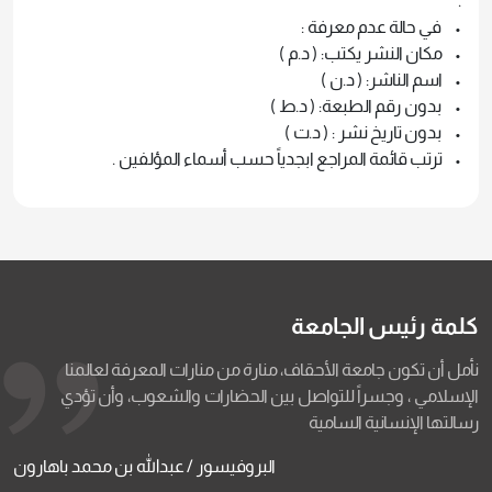
.
• في حالة عدم معرفة :
• مكان النشر يكتب: ( د.م )
• اسم الناشر: ( د.ن )
• بدون رقم الطبعة: ( د.ط )
• بدون تاريخ نشر : ( د.ت )
• ترتب قائمة المراجع ابجدياً حسب أسماء المؤلفين .
كلمة رئيس الجامعة
نأمل أن تكون جامعة الأحقاف، منارة من منارات المعرفة لعالمنا
الإسلامي ، وجسراً للتواصل بين الحضارات والشعوب، وأن تؤدي
رسالتها الإنسانية السامية
البروفيسور / عبدالله بن محمد باهارون