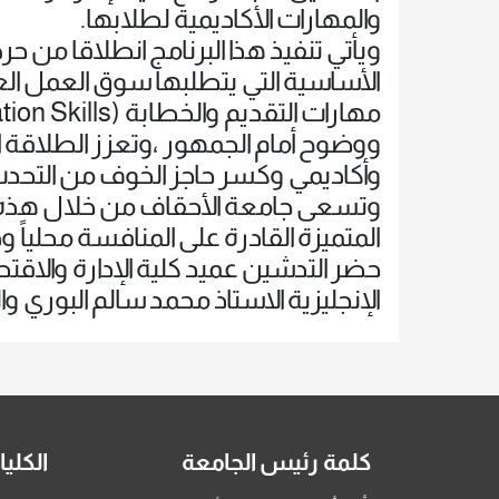
والمهارات الأكاديمية لطلابها.
و​يأتي تنفيذ هذا البرنامج انطلاقا من 
الأساسية التي يتطلبها سوق العمل ا
ووضوح أمام الجمهور ،​وتعزز الطلاقة ا
وأكاديمي وكسر حاجز الخوف من التحدث
​وتسعى جامعة الأحقاف من خلال هذه ا
المتميزة القادرة على المنافسة محلياً ودو
حضر التدشين عميد كلية الإدارة والاقت
الإنجليزية الاستاذ محمد سالم البوري و
كلمة رئيس الجامعة
الكلي