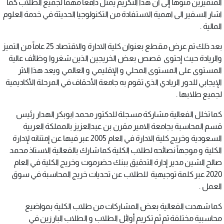
المتميزين منوهاً إلى أن هذا التكريم يمثل دافعاً مهماً لجميع الطلاب كما
اشار السفير الى اهمية الاستفادة من التكنولوجيا الحديثة في خدمة العلوم
المالية .
بعد ذلك تم عرض مقطع بعنوان كلية الادارة والاقتصاد 25 عاماً من التميز
والريادة حيث إحتوى قصص بعض الخريجين الذين شغروا وظائف عالية
المستوى على المستوى المحلي و الإقليمي و العالمي ويعد هذا الاثر
الإيجابي للدور الريادي الذي تقوم به جامعة الأحقاف في المرحلة الأكاديمية
لجميع طلابها .
كما تخلل الفعالية مشاركة مسجلة للدكتور محمد ابوبكر الهدار رئيس
قسم المحاسبة بجامعة الامير مقرن بن عبدالعزيز بالمملكة العربية
السعودية وخريج كلية الادارة في العام 2005 عبر فيها عن إمتنانه لإدارة
الكلية و موجهاً نصائحه لطلاب الكلية كما شارك بالفعالية الاستاذ محمد
صالح الشين مدير إدارة التدقيق ببنك حضرموت وخريج الكلية في العام
2020 عبر كلمة توجيهية للطلاب عن تحديات خريج المحاسبة في سوق
العمل .
كما شهدت الفعالية بعض المشاركات من طلاب الكلية بمواضيع
محاسبية مختلفة ثم تَم تكريم أوائل الطلاب و الطلاب البارزين في