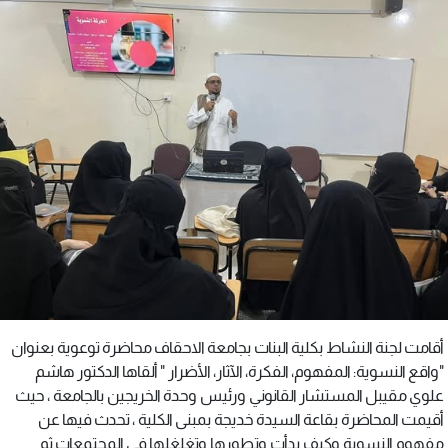
أقامت لجنة النشاط بكلية البنات بجامعة الاحقاف محاضرة توعوية بعنوان
"واقع النسوية: المفهوم، الفكرة، الآثار، الأضرار " ألقاها الدكتور هاشم
علوي مقيبل المستشار القانوني ورئيس وحدة الخريجين بالجامعة ، حيث
أقيمت المحاضرة بقاعة السيدة خديجة بمبنى الكلية ، تحدث فيها عن
مفهوم النسوية وكيف بدأت وتطورها وتغلغلها في المجتمعات ثم