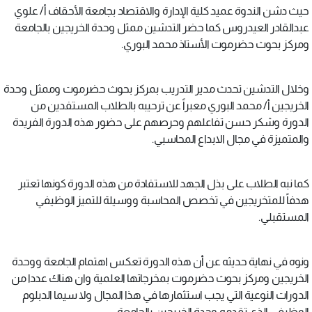
حيث دشن الندوة عميد كلية الإدارة والاقتصاد بجامعة الأحقاف أ/ علوي
عبدالقادر العيدروس كما حضر التدشين ممثل وحدة الخريجين بالجامعة
ومركز بحوث حضرموت الأستاذ محمد البوري.
وخلال التدشين تحدث مدير التدريب بمركز بحوث حضرموت وممثل وحدة
الخريجين أ/ محمد البوري معبراً عن ترحيبه بالطلاب المستفدين من
الدورة وشكر حسن تفاعلهم وحرصهم على حضور هذه الدورة الفريدة
والمتميزة في مجال الابداع المحاسبي.
كما نبه الطلاب على بذل الجهد للاستفادة من هذه الدورة كونها تعتبر
هدفاً للمتخريجين في تخصص المحاسبة ووسيلة للتميز الوظيفي
المستقبلي.
ونوه في نهاية حديثه عن أن هذه الدورة تعكس اهتمام الجامعة ووحدة
الخريجين ومركز بحوث حضرموت بمخرجاتها العلمية وان هناك عددا من
الدورات النوعية التي يجب استثمارها في هذا المجال ولا سيما الدبلوم
الوظيفي الذي تقدمه وحدة الخريجين بالجامعة.