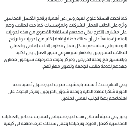
كما تحدث الاستاذ علوي العيدروس عن أهمية برنامج الأكسل المحاسبي
وأثره على الجانب العملي للشركات والمؤسسات، كما حث الطلاب وهم
على مشارف التخرج ببذل جهدهم لاستفادة القصوى من هذه الدورات
المتميزة، منبهاً على أن هناك خطة لإقامة الكثير من الدورات والبرامج
النوعية والتي ستسهم بشكل فعال بتطوير الجانب العلمي والعملي
للطلاب المتخريجين واظهار تميزهم في سوق العمل، وان الكلية
وبالتنسيق مع وحدة الخريحين ومركز بحوث حضرموت سيبذلون قصارى
جهدهم لخدمة طلاب الجامعة وتطوير مهاراتهم.
وفي الختام تحدث أ. محمد بايعشوت مدرب الدورة حول أهمية هذه
الدوره شاكرا عمادة الكلية ووحدة شوؤن الخريجين ومركز البحوث على
اهتمامهم بهذا الجانب العملي المتميز.
و بين في حديثه أنه خلال هذه الدورة سيتلقى المتدرب عددا من العمليات
المحاسبية كعمل القيود وترحيلها وعمل سندات صرف اضافة الى كيفية