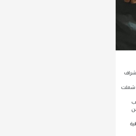
 تحت إشراف
ة شملت
تب
من
نية