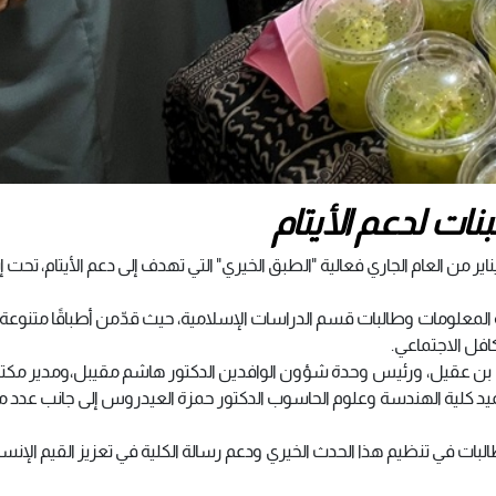
نات لدعم الأيتام
ّمت هيئة النشاط بكلية البنات يوم الثلاثاء الموافق 28 يناير من العام الجاري فعالية "الطبق الخيري" التي تهدف إلى دعم الأيتام،
لمعلومات وطالبات قسم الدراسات الإسلامية، حيث قدّمن أطباقًا متنوع
افل الاجتماعي.
 بن عقيل، ورئيس وحدة شؤون الوافدين الدكتور هاشم مقيبل،ومدير مك
ميد كلية الهندسة وعلوم الحاسوب الدكتور حمزة العيدروس إلى جانب عدد 
لبات في تنظيم هذا الحدث الخيري ودعم رسالة الكلية في تعزيز القيم الإنسا