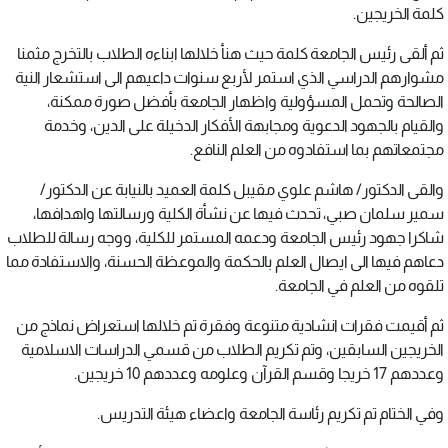
كلمة الخريجين.
ثم ألقى رئيس الجامعة كلمة حيث هنأ خلالها ابناءه الطلاب بالتخرج مثمنا
مشوارهم الدراسي الذي استمر لأربع سنوات داعيهم الى استشعار النية
الصالحة وتحمل المسؤولية واظهار الجامعة بأفضل صورة ممكنة،
والقيام بالجهود الدعوية ومجابهة الأفكار الدخيلة على الدين، وخدمة
مجتمعاتهم بما استفادوه من العلم النافع.
والقى الدكتور/ هاشم علوي مقيبل كلمة العميد بالنيابة عن الدكتور/
سمير سلمان صبي، تحدث فيها عن نشأة الكلية ورسالتها واهدافها،
شاكرا جهود رئيس الجامعة ودعمه المستمر للكلية، ووجه رسالة للطلاب
دعاهم فيها الى ايصال العلم بالحكمة والموعظة الحسنة، والاستفادة مما
تلقوه من العلم في الجامعة.
ثم أقيمت فقرات انشادية متنوعة وفقرة تم خلالها استعراض نماذج من
الخريجين السابقين، وتم تكريم الطلاب من قسمي الدراسات الاسلامية
وعددهم 17 خريجا وقسم القرآن وعلومه وعددهم 10 خريجين.
وفي الختام تم تكريم رئاسة الجامعة واعضاء هيئة التدريس.